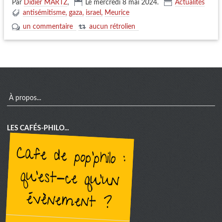
Par
Didier MARTZ
,
Le mercredi 8 mai 2024
.
Actualités
antisémitisme
gaza
israel
Meurice
un commentaire
aucun rétrolien
menu
À propos...
LES CAFÉS-PHILO...
cafe de pop'philo :
qu'est-ce qu'un
évènement ?