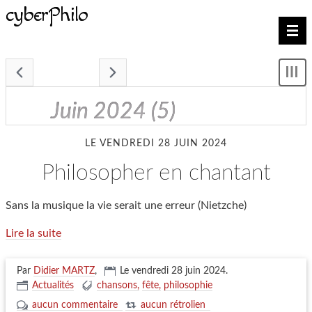
cyberPhilo
Nav
- juin 2024 -
Mon
le
me
juin 2024
(5)
LE VENDREDI 28 JUIN 2024
philosopher en chantant
Sans la musique la vie serait une erreur (Nietzche)
Lire la suite
Par
Didier MARTZ
,
Le vendredi 28 juin 2024
.
Actualités
chansons
fête
philosophie
aucun commentaire
aucun rétrolien