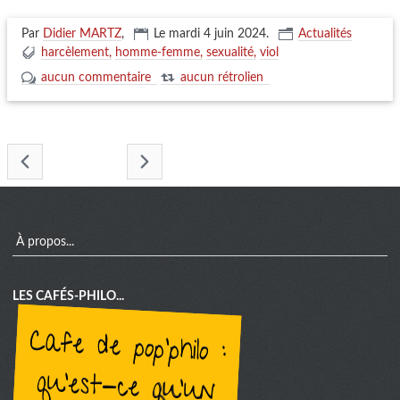
Par
Didier MARTZ
,
Le mardi 4 juin 2024
.
Actualités
harcèlement
homme-femme
sexualité
viol
aucun commentaire
aucun rétrolien
- juin 2024 -
menu
À propos...
LES CAFÉS-PHILO...
cafe de pop'philo :
qu'est-ce qu'un