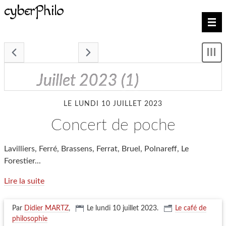
cyberPhilo
Nav
- juillet 2023 -
Mon
le
me
juillet 2023
(1)
LE LUNDI 10 JUILLET 2023
concert de poche
Lavilliers, Ferré, Brassens, Ferrat, Bruel, Polnareff, Le
Forestier...
Lire la suite
Par
Didier MARTZ
,
Le lundi 10 juillet 2023
.
Le café de
philosophie