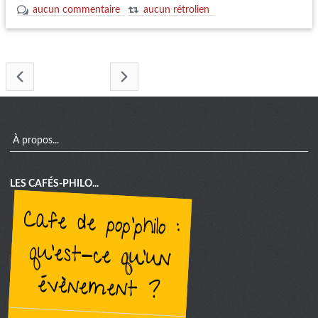
aucun commentaire
aucun rétrolien
- juillet 2023 -
menu
À propos...
LES CAFÉS-PHILO...
cafe de pop'philo :
qu'est-ce qu'un
évènement ?