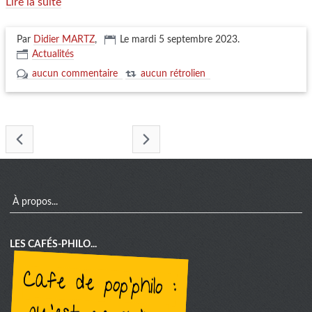
Lire la suite
Par
Didier MARTZ
,
Le mardi 5 septembre 2023
.
Actualités
aucun commentaire
aucun rétrolien
- septembre 2023 -
menu
À propos...
LES CAFÉS-PHILO...
cafe de pop'philo :
qu'est-ce qu'un