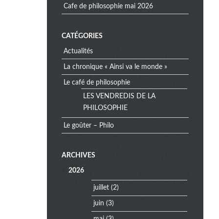
cafe de philosophie mai 2026
CATÉGORIES
Actualités
La chronique « Ainsi va le monde »
Le café de philosophie
LES VENDREDIS DE LA
PHILOSOPHIE
Le goûter – Philo
e
ARCHIVES
x
2026
t
r
juillet
(2)
a
juin
(3)
m