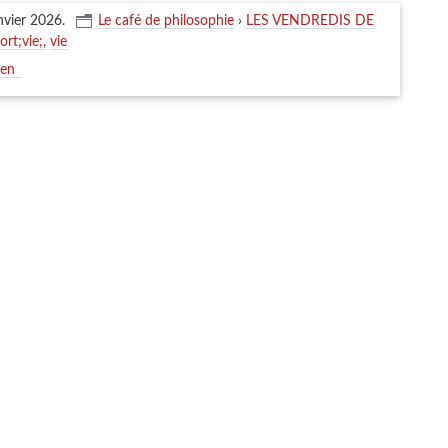
nvier 2026
.
Le café de philosophie
›
LES VENDREDIS DE
ort;vie;
vie
ien