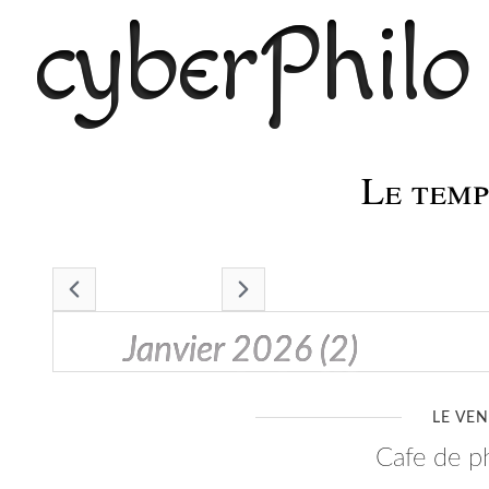
cyberPhilo
Le temps
- janvier 2026 -
janvier 2026
(2)
LE VEN
cafe de 