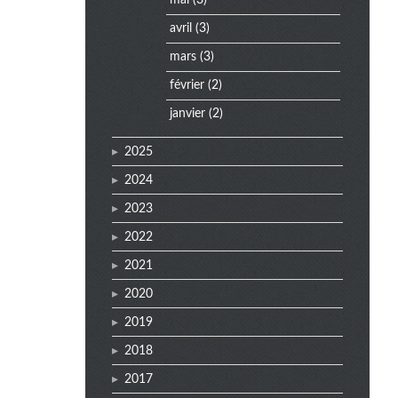
mai
(3)
e
avril
(3)
n
mars
(3)
u
février
(2)
janvier
(2)
2025
2024
2023
2022
2021
2020
2019
2018
2017