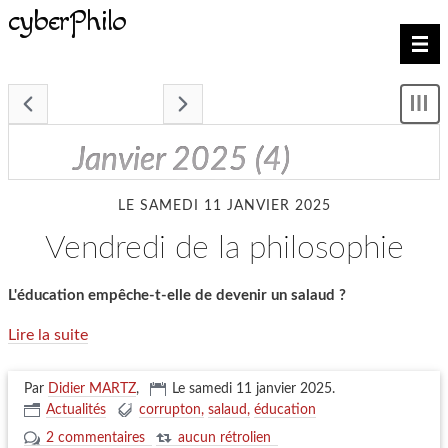
cyberPhilo
Nav
- janvier 2025 -
Mon
le
me
janvier 2025
(4)
LE SAMEDI 11 JANVIER 2025
vendredi de la philosophie
L'éducation empêche-t-elle de devenir un salaud ?
Lire la suite
Par
Didier MARTZ
,
Le samedi 11 janvier 2025
.
Actualités
corrupton
salaud
éducation
2 commentaires
aucun rétrolien