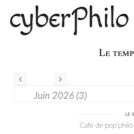
cyberPhilo
Le temps
- juin 2026 -
juin 2026
(3)
LE 
cafe de pop'phil