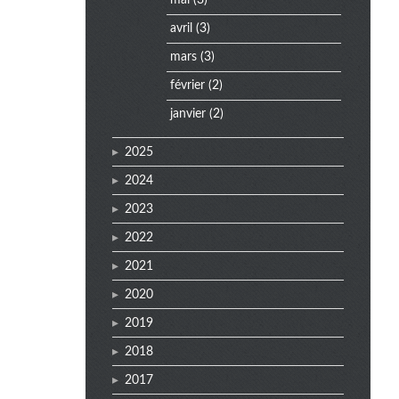
mai
(3)
e
avril
(3)
n
mars
(3)
u
février
(2)
janvier
(2)
2025
2024
2023
2022
2021
2020
2019
2018
2017