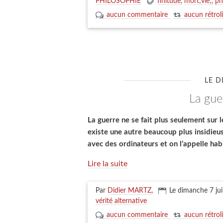
PHILOSOPHIE
finitude
mort;vie;
ph
aucun commentaire
aucun rétrol
LE D
la gu
La guerre ne se fait plus seulement sur l
existe une autre beaucoup plus insidieuse
avec des ordinateurs et on l’appelle hab
Lire la suite
Par
Didier MARTZ
,
Le dimanche 7 ju
vérité alternative
aucun commentaire
aucun rétrol