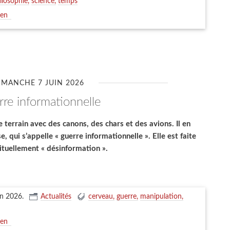
ilosophie
science
temps
ien
IMANCHE 7 JUIN 2026
erre informationnelle
e terrain avec des canons, des chars et des avions. Il en
, qui s’appelle « guerre informationnelle ». Elle est faite
ituellement « désinformation ».
in 2026
.
Actualités
cerveau
guerre
manipulation
ien