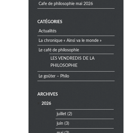
cafe de philosophie mai 2026
CATÉGORIES
Actualités
La chronique « Ainsi va le monde »
Le café de philosophie
LES VENDREDIS DE LA
PHILOSOPHIE
Le goûter – Philo
e
ARCHIVES
x
2026
t
r
juillet
(2)
a
juin
(3)
m