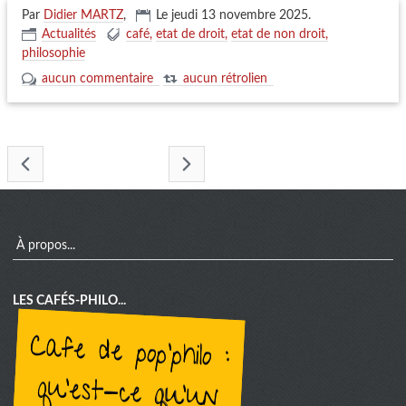
Par
Didier MARTZ
,
Le jeudi 13 novembre 2025
.
Actualités
café
etat de droit
etat de non droit
philosophie
aucun commentaire
aucun rétrolien
- novembre 2025 -
menu
À propos...
LES CAFÉS-PHILO...
cafe de pop'philo :
qu'est-ce qu'un