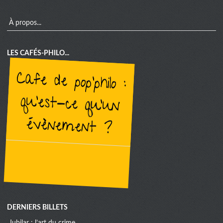
menu
À propos...
LES CAFÉS-PHILO...
cafe de pop'philo :
qu'est-ce qu'un
évènement ?
DERNIERS BILLETS
jubilar : l’art du crime