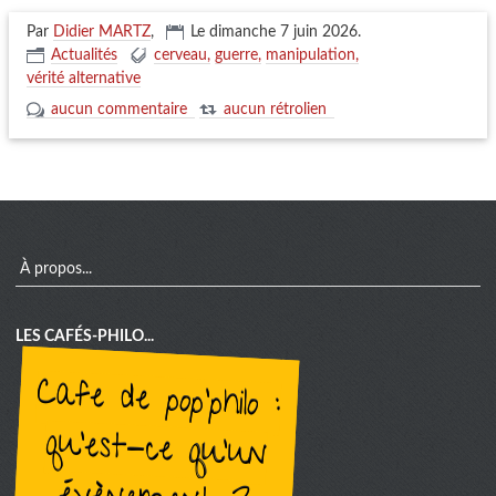
Par
Didier MARTZ
,
Le dimanche 7 juin 2026
.
Actualités
cerveau
guerre
manipulation
vérité alternative
aucun commentaire
aucun rétrolien
menu
À propos...
LES CAFÉS-PHILO...
cafe de pop'philo :
qu'est-ce qu'un