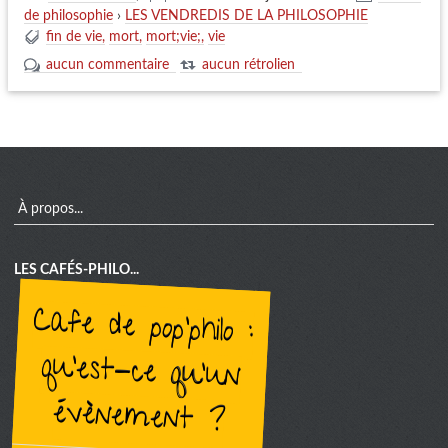
de philosophie
›
LES VENDREDIS DE LA PHILOSOPHIE
fin de vie
mort
mort;vie;
vie
aucun commentaire
aucun rétrolien
menu
À propos...
LES CAFÉS-PHILO...
cafe de pop'philo :
qu'est-ce qu'un
évènement ?