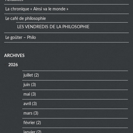
La chronique « Ainsi va le monde »
Le café de philosophie
LES VENDREDIS DE LA PHILOSOPHIE
Le goûter – Philo
extra
ARCHIVES
menu
2026
juillet
(2)
juin
(3)
mai
(3)
avril
(3)
mars
(3)
février
(2)
janvier
(2)