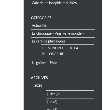
cafe de philosophie mai 2026
CATÉGORIES
Actualités
La chronique « Ainsi va le monde »
Le café de philosophie
LES VENDREDIS DE LA
PHILOSOPHIE
Le goûter – Philo
e
ARCHIVES
x
2026
t
r
juillet
(2)
a
juin
(3)
m