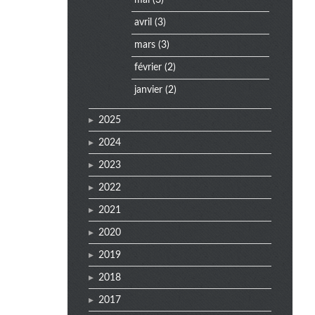
mai
(3)
e
avril
(3)
n
mars
(3)
u
février
(2)
janvier
(2)
2025
2024
2023
2022
2021
2020
2019
2018
2017