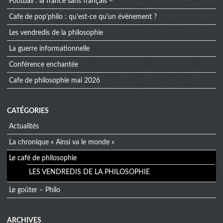
football : la france sans français –
cafe de pop'philo : qu'est-ce qu'un évènement ?
les vendredis de la philosophie
la guerre informationnelle
conférence enchantée
cafe de philosophie mai 2026
CATÉGORIES
Actualités
La chronique « Ainsi va le monde »
Le café de philosophie
LES VENDREDIS DE LA PHILOSOPHIE
Le goûter – Philo
extra
ARCHIVES