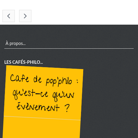
-
menu
À propos...
LES CAFÉS-PHILO...
cafe de pop'philo :
qu'est-ce qu'un
évènement ?