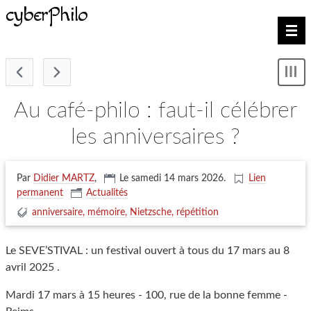
cyberPhilo
Nav
-
Mon
le
me
au café-philo : faut-il célébrer
les anniversaires ?
Par
Didier MARTZ
,
Le samedi 14 mars 2026
.
Lien
permanent
Actualités
anniversaire
mémoire
Nietzsche
répétition
Le SEVE’STIVAL : un festival ouvert à tous du 17 mars au 8
avril 2025 .
Mardi 17 mars à 15 heures - 100, rue de la bonne femme -