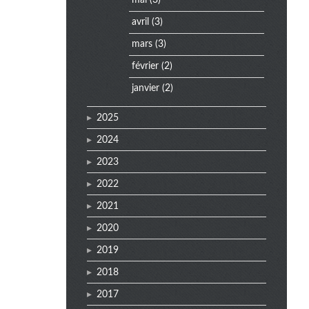
mai
(3)
e
avril
(3)
n
mars
(3)
u
février
(2)
janvier
(2)
2025
2024
2023
2022
2021
2020
2019
2018
2017