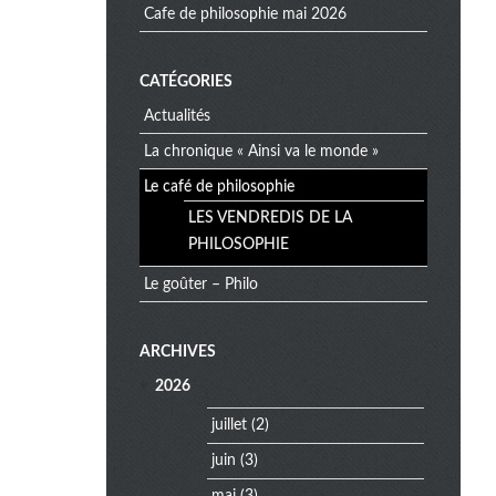
cafe de philosophie mai 2026
CATÉGORIES
Actualités
La chronique « Ainsi va le monde »
Le café de philosophie
LES VENDREDIS DE LA
PHILOSOPHIE
Le goûter – Philo
e
ARCHIVES
x
2026
t
r
juillet
(2)
a
juin
(3)
m