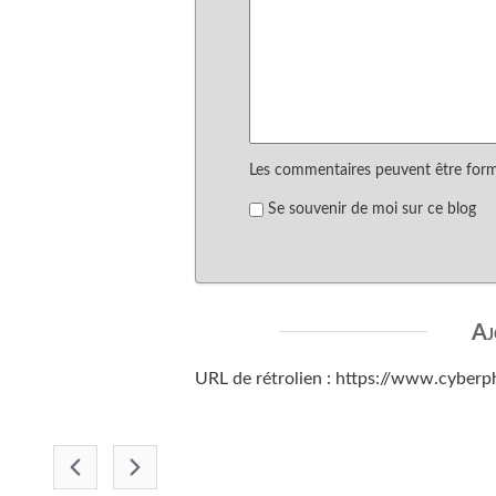
Les commentaires peuvent être format
Se souvenir de moi sur ce blog
Aj
URL de rétrolien : https://www.cyberp
-