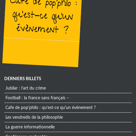
cafe de pop'philo :
qu'est-ce qu'un
évènement ?
DERNIERS BILLETS
jubilar : l’art du crime
football : la france sans français –
cafe de pop'philo : qu'est-ce qu'un évènement ?
les vendredis de la philosophie
la guerre informationnelle